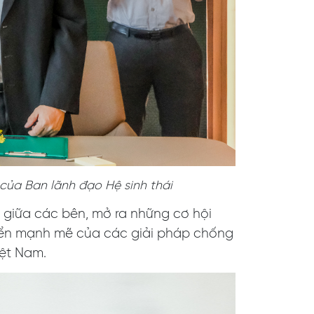
 của Ban lãnh đạo Hệ sinh thái
 giữa các bên, mở ra những cơ hội
riển mạnh mẽ của các giải pháp chống
iệt Nam.