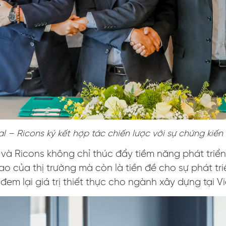
 – Ricons ký kết hợp tác chiến lược với sự chứng kiến
à Ricons không chỉ thúc đẩy tiềm năng phát triển
o của thị trường mà còn là tiền đề cho sự phát t
đem lại giá trị thiết thực cho ngành xây dựng tại V