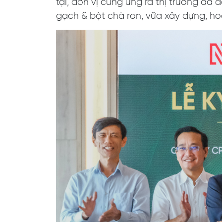
tại, đơn vị cung ứng ra thị trường đ
gạch & bột chà ron, vữa xây dựng, ho