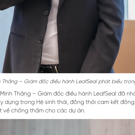
 Thắng – Giám đốc điều hành LeafSeal phát biểu tron
ần Minh Thắng – Giám đốc điều hành LeafSeal đã n
ây dựng trong Hệ sinh thái, đồng thời cam kết đồ
ất về chống thấm cho các dự án.