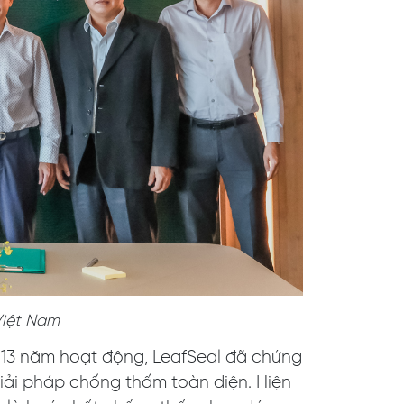
Việt Nam
n 13 năm hoạt động, LeafSeal đã chứng
iải pháp chống thấm toàn diện. Hiện