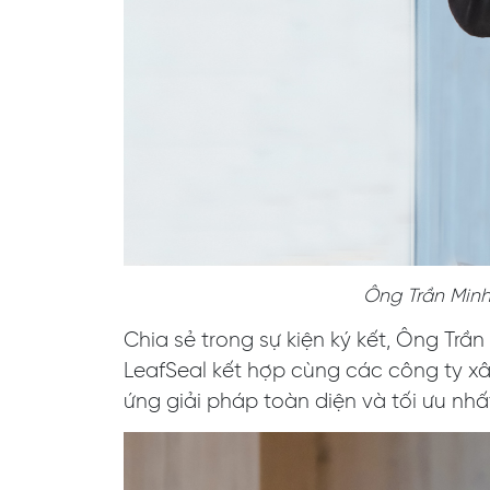
Ông Trần Minh
Chia sẻ trong sự kiện ký kết, Ông Tr
LeafSeal kết hợp cùng các công ty x
ứng giải pháp toàn diện và tối ưu nh