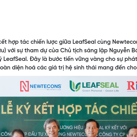
kết hợp tác chiến lược giữa LeafSeal cùng Newtecon
Lưu) với sự tham dự của Chủ tịch sáng lập Nguyễn 
ý LeafSeal. Đây là bước tiến vững vàng cho sự phát 
àn diện hoá các giá trị hệ sinh thái mang đến ch