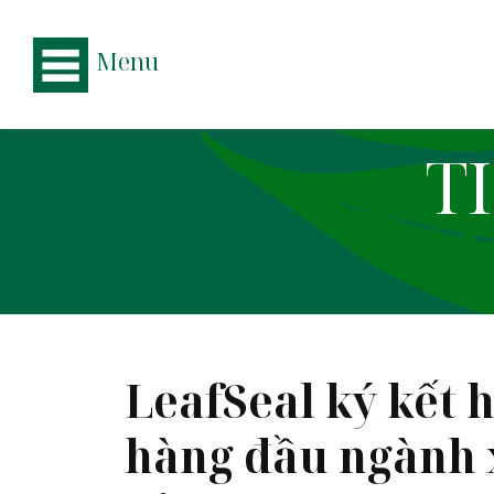
Menu
T
LeafSeal ký kết 
hàng đầu ngành 