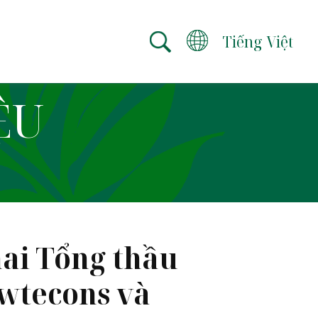
Tiếng Việt
ỆU
hai Tổng thầu
wtecons và