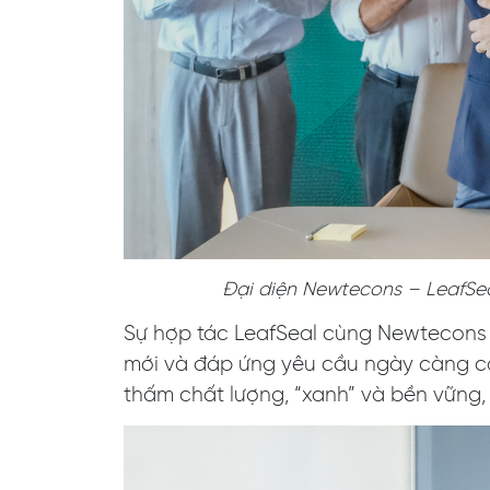
Đại diện Newtecons – LeafSeal
Sự hợp tác LeafSeal cùng Newtecons v
mới và đáp ứng yêu cầu ngày càng ca
thấm chất lượng, “xanh” và bền vững, 